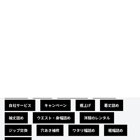
Category
カテゴリー
広告募集
バナー
サイズダウン
肩幅詰め
自社サービス
キャンペーン
裾上げ
着丈詰め
袖丈詰め
ウエスト・身幅詰め
洋服のレンタル
ジップ交換
穴あき補修
ワタリ幅詰め
裾幅詰め