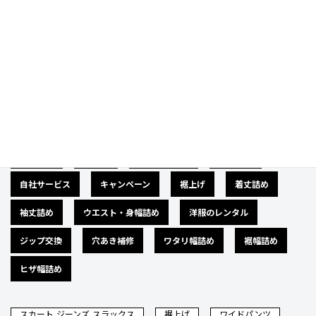
Category
カテゴリー
広告募集
バナー
サイズダウン
肩幅詰め
自社サービス
キャンペーン
裾上げ
着丈詰め
袖丈詰め
ウエスト・身幅詰め
洋服のレンタル
ジップ交換
穴あき補修
ワタリ幅詰め
裾幅詰め
ヒザ幅詰め
スカート,ジーンズ,スラックス
裾上げ
ワイドパンツ