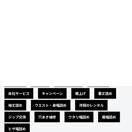
Category
カテゴリー
広告募集
バナー
サイズダウン
肩幅詰め
自社サービス
キャンペーン
裾上げ
着丈詰め
袖丈詰め
ウエスト・身幅詰め
洋服のレンタル
ジップ交換
穴あき補修
ワタリ幅詰め
裾幅詰め
ヒザ幅詰め