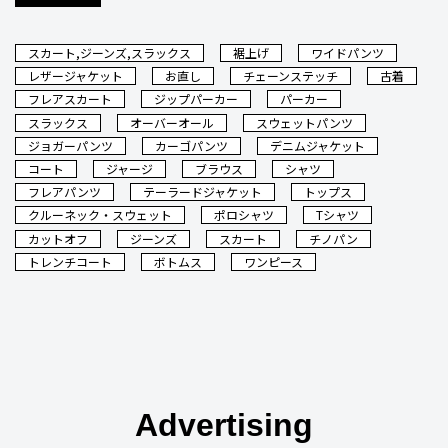
スカート,ジーンズ,スラックス
裾上げ
ワイドパンツ
レザージャケット
お直し
チェーンステッチ
古着
フレアスカート
ジップパーカー
パーカー
スラックス
オーバーオール
スウェットパンツ
ジョガーパンツ
カーゴパンツ
デニムジャケット
コート
ジャージ
ブラウス
シャツ
フレアパンツ
テーラードジャケット
トップス
クルーネック・スウェット
ポロシャツ
Tシャツ
カットオフ
ジーンズ
スカート
チノパン
トレンチコート
ボトムス
ワンピース
Advertising